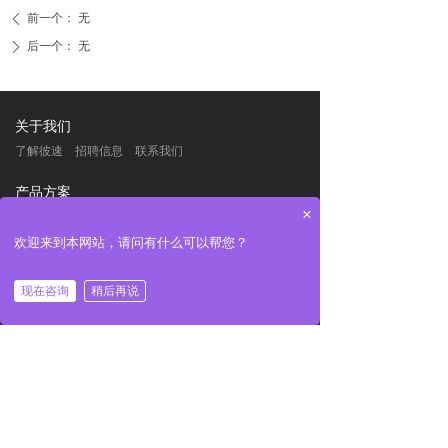
前一个：
无
ꄴ
后一个：
无
ꄲ
关于我们
了解彼速
招聘信息
联系我们
产品方案
×
新协同
新助力
知产魔方
星河
专利之星/商标之
星
科园智通
欢迎来到本网站，请问有什么可以帮您？
服务支持
现在咨询
稍后再说
服务特色
产品动态
常见问答
专业团队
新闻中心
公司新闻
行业动态
咨询热线：139 1043 7315