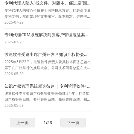
专利代理人陷入“找文件、对版本、催进度”困局？知识产权管理系统让专业回归专业
专利代理人的核心价值在于深耕技术方案、打磨高质量
专利文书，然而繁琐的文书撰写、版本核对、进度催促
等事务性工作正不断挤压专业精进的空间。
2026-07-29
彼速知识产权管理系统（IPSpace）专为代理机构打
专利代理CRM系统解决商务客户管理混乱案件流程协同_彼速知识产权软件
造，打通「案件分配—撰写—核稿—XML转档—客户对
2026-07-20
接」全业务链路。系统提供可视化派案看板与智能派案
推荐，让案件分配科学均衡；内置五书撰写模板与智能
彼速软件受邀出席广州开发区知识产权协会换届大会，以数智力量赋能创新生态
核稿功能，自动校验格式与权利要求逻辑，大幅减少返
2025年5月22日，彼速软件负责人及其技术商务总监出
工；支持XML一键转档与官方预览，有效降低申报补正
席了在广州举行的换届大会。公司技术商务总监在大会
率；线上核稿流转与客户邮件系统内一键发送，告别版
上担任了监票人角色，监督选举流程，以实际行动支持
2026-05-30
本混乱与沟通零散。
协会工作。
知识产权管理系统就选彼速 | 专利管理软件+商标管理软件+年费监控，一套系统管好所有知产业务
24年行业深耕，服务超2000家机构，彼速助力知识产
彼速软件专注知识产权数智化管理领域 24 年，打造知
权代理机构实现数字化转型，让专业真正回归专业。
识产权管理系统、专利管理系统、商标管理系统、知识
产权管理软件、专利管理软件、专利代理机构管理系
2026-05-08
统、专利年费管理软件、商标管理软件、专利流程管理
系统、专利代理系统全栈解决方案。核心彼速专利管理
上一页
1
/
23
下一页
系统与彼速专利年费管理软件深度适配专利代理机构、
律所全业务场景，覆盖专利申请、案件流程、期限监