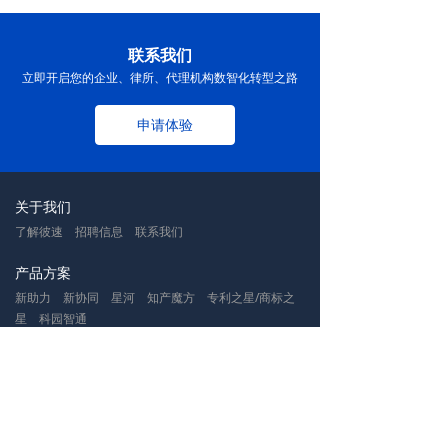
控、年费监控、官费管理、商标注册、续展异议、客户
管理、移动办公一体化服务。系统支持一键对接官方平
台、智能多级提醒、财务闭环对账、数据安全本地化部
联系我们
署，高效提升专利流程管理效率、降低差错率。彼速以
立即开启您的企业、律所、代理机构数智化转型之路
成熟产品与专业服务，助力知识产权代理机构数字化升
级，是业内高信赖度的专利管理系统与知识产权管理软
申请体验
件服务商。
关于我们
了解彼速
招聘信息
联系我们
产品方案
新助力
新协同
星河
知产魔方
专利之星/商标之
星
科园智通
服务支持
服务特色
产品动态
常见问答
专业团队
新闻中心